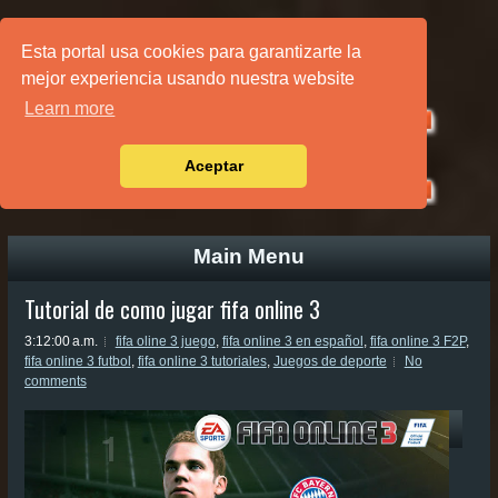
PÁGINA PRINCIPAL
Esta portal usa cookies para garantizarte la
mejor experiencia usando nuestra website
Learn more
Aceptar
Main Menu
Tutorial de como jugar fifa online 3
3:12:00 a.m.
fifa oline 3 juego
,
fifa online 3 en español
,
fifa online 3 F2P
,
fifa online 3 futbol
,
fifa online 3 tutoriales
,
Juegos de deporte
No
comments