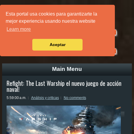
PÁGINA PRINCIPAL
Esta portal usa cookies para garantizarte la
mejor experiencia usando nuestra website
Learn more
Aceptar
Main Menu
Refight: The Last Warship el nuevo juego de acción
naval!
5:59:00 a.m.
Análisis y criticas
No comments