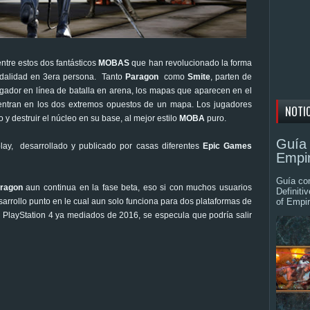
tre estos dos fantásticos
MOBAS
que han revolucionado la forma
odalidad en 3era persona. Tanto
Paragon
como
Smite
, parten de
gador en línea de batalla en arena, los mapas que aparecen en el
uentran en los dos extremos opuestos de un mapa. Los jugadores
NOTI
 y destruir el núcleo en su base, al mejor estilo
MOBA
puro.
Guía 
ay, desarrollado y publicado por casas diferentes
Epic Games
Empir
Guía com
ragon
aun continua en la fase beta, eso si con muchos usuarios
Definiti
sarrollo punto en le cual aun solo funciona para dos plataformas de
of Empir
 PlayStation 4 ya mediados de 2016, se especula que podría salir