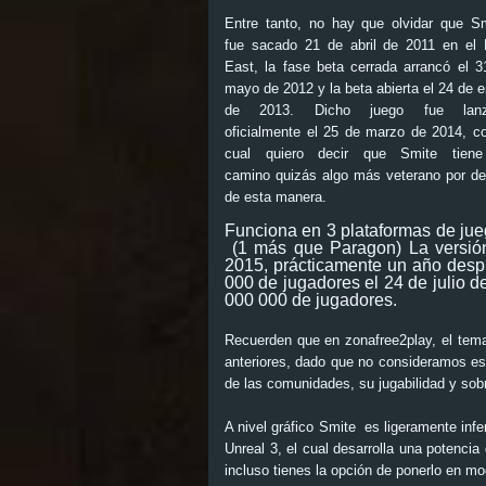
Entre tanto, no hay que olvidar que
Sm
fue sacado 21 de abril de 2011 en el
East, la fase beta cerrada arrancó el 3
mayo de 2012 y la beta abierta el 24 de 
de 2013. Dicho juego fue lanz
oficialmente el 25 de marzo de 2014, co
cual quiero decir que
Smite
tiene
camino quizás algo más veterano por dec
de esta manera.
Funciona en 3 plataformas de ju
(1 más que
Parago
n
) La versi
2015, prácticamente un año desp
000 de jugadores el 24 de julio d
000 000 de jugadores.
Recuerden que en
zonafree2play
, el tem
anteriores, dado que no consideramos e
de las comunidades, su jugabilidad y sobre
A nivel gráfico
Smite
es ligeramente infe
Unreal 3, el cual desarrolla una potencia
incluso tienes la opción de ponerlo en m