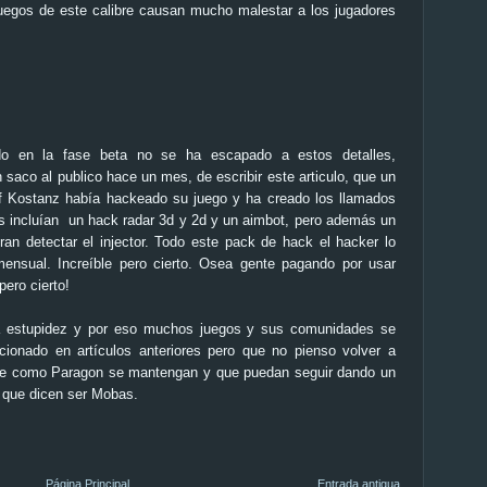
uegos de este calibre causan mucho malestar a los jugadores
o en la fase beta no se ha escapado a estos detalles,
saco al publico hace un mes, de escribir este articulo, que un
f Kostanz había hackeado su juego y ha creado los llamados
s incluían un hack radar 3d y 2d y un aimbot, pero además un
an detectar el injector. Todo este pack de hack el hacker lo
ensual. Increíble pero cierto. Osea gente pagando por usar
pero cierto!
a estupidez y por eso muchos juegos y sus comunidades se
ionado en artículos anteriores pero que no pienso volver a
te
como
Paragon
se mantengan y que puedan seguir dando un
s que dicen ser Mobas.
Página Principal
Entrada antigua