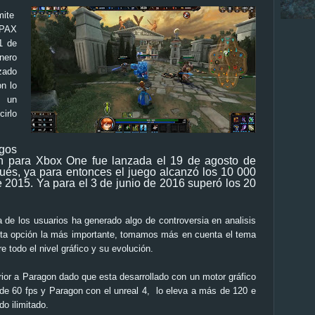
ite
 PAX
1 de
enero
ado
n lo
 un
irlo
egos
ón para Xbox One fue lanzada el 19 de agosto de
ués, ya para entonces el juego alcanzó los 10 000
e 2015. Ya para el 3 de junio de 2016 superó los 20
a de los usuarios ha generado algo de controversia en analisis
sta opción la más importante, tomamos más en cuenta el tema
 todo el nivel gráfico y su evolución.
rior a
Paragon
dado que esta desarrollado con un motor gráfico
 de 60 fps y
Paragon
con el unreal 4, lo eleva a más de 120 e
odo ilimitado.