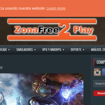
ncia usando nuestra website
Learn more
»
»
»
»
RCADE
SIMULADORES
RPG Y MMORPG
DEPORTE
ANÁLISIS, C
COMP
nt
Stea