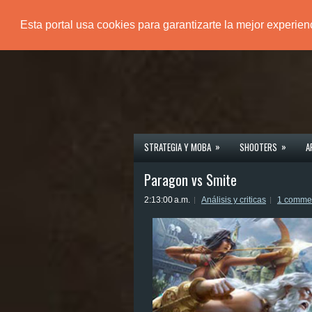
Esta portal usa cookies para garantizarte la mejor experie
PÁGINA PRINCIPAL
»
»
STRATEGIA Y MOBA
SHOOTERS
A
Paragon vs Smite
2:13:00 a.m.
Análisis y criticas
1 comme