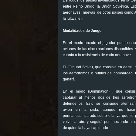
De todos los países involucrados en la S
entre Reino Unido, la Unión Soviética, E
aeronaves nuevas de otros países como Aust
la luftwaffe).
Modalidades de Juego
En el modo arcade el jugador puede esc
aviones de las cinco naciones disponibles.
cuanto a la resistencia de cada aeronave.
El (Ground Strike), que consiste en destrui
los aeródromos o puntos de bombardeo. U
ganará.
En el modo (Domination) , que consis
capturar al menos dos de tres aeródro
defenderlos. Esto se consigue aterriza
avión en la pista, aunque no hace 
permanecer parado sobre ella, ya que se
volver al aire y seguirá perteneciendo al 
de quien la haya capturado.