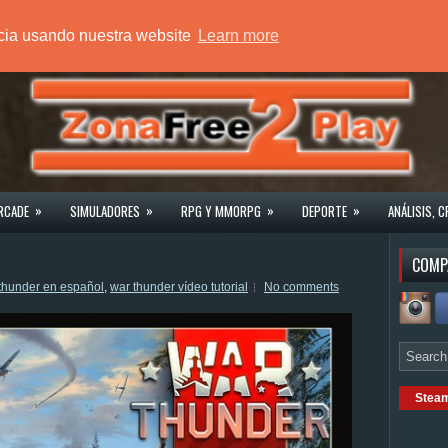
ncia usando nuestra website
Learn more
»
»
»
»
RCADE
SIMULADORES
RPG Y MMORPG
DEPORTE
ANÁLISIS, C
COMP
thunder en español
,
war thunder vídeo tutorial
No comments
Stea