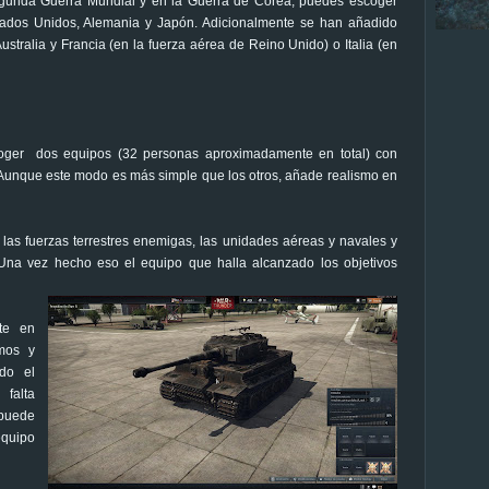
egunda Guerra Mundial y en la Guerra de Corea, puedes escoger
stados Unidos, Alemania y Japón. Adicionalmente se han añadido
ralia y Francia (en la fuerza aérea de Reino Unido) o Italia (en
oger dos equipos (32 personas aproximadamente en total) con
 Aunque este modo es más simple que los otros, añade realismo en
r las fuerzas terrestres enemigas, las unidades aéreas y navales y
na vez hecho eso el equipo que halla alcanzado los objetivos
te en
mos y
ndo el
falta
 puede
equipo