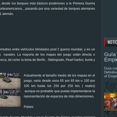
, desde los tanques más básicos posteriores a la Primera Guerra
 norteamericanos, , pasando por una variedad de tanques alemanes
 1 alemán.
NOTI
restres entre vehículos blindados post 2 guerra mundial, y en un
Guía 
as navales. La mayoría de los mapas del juego están directa o
Empir
oca, tal como la toma de Berlín, Stalingrado, Pearl harbor, kursk y
Guía com
Definiti
Actualmente el tamaño medio de los mapas en el
of Empir
juego, varia desde unos 65 por 65 km o 100 por
100 km hasta los 250 por 250 km, ( reales)
aunque es probable que pueda implementarse la
representación de espacios de más dimensiones.
Países