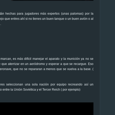
están hechas para jugadores más expertos (unas palomas) por la
sejo que entres ahí si no tienes un buen tanque o un buen avión o al
..
arcan, es más difícil manejar el aparato y la munición ya no se
 que aterrizar en un aeródromo y esperar a que se recargue. Eso
eronave, que no se repararan a menos que se vuelva a la base. (
ores seleccionan una sola nación por equipo recreando así un
o entre la Unión Soviética y el Tercer Reich ( por ejemplo)