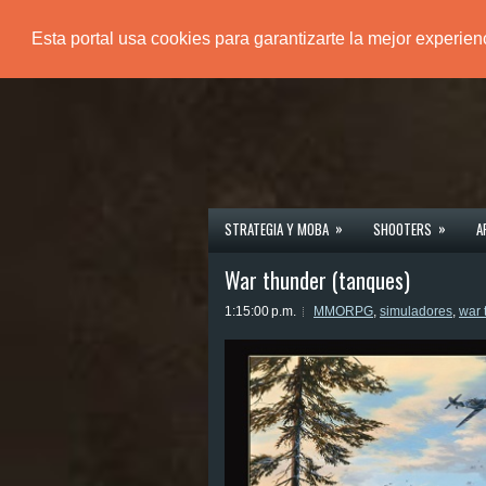
Esta portal usa cookies para garantizarte la mejor experie
PÁGINA PRINCIPAL
»
»
STRATEGIA Y MOBA
SHOOTERS
A
War thunder (tanques)
1:15:00 p.m.
MMORPG
,
simuladores
,
war 