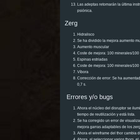
Las adeptas retomarán la última inst
psiónica.
Zerg
Hidralisco
Se ha dividido la mejora aumento mus
Aumento muscular
Coste de mejora: 100 minerales/100 
Espinas estriadas
Coste de mejora: 100 minerales/100 
Víbora
Corrección de error: Se ha aumentado
0,7 s.
Errores y/o bugs
Ahora el núcleo del disruptor se ilum
tiempo de reutilización y está lista.
Se ha corregido un error de visuali
mejora garras adaptables de los zerg
Ahora el wireframe del thor cambia d
Ahora, al seleccionar varios thors,