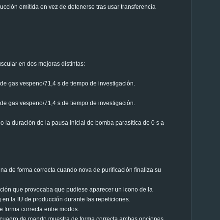
rucción emitida en vez de detenerse tras usar transferencia
cular en dos mejoras distintas:
de gas vespeno/71,4 s de tiempo de investigación.
de gas vespeno/71,4 s de tiempo de investigación.
 la duración de la pausa inicial de bomba parasítica de 0 s a
ina de forma correcta cuando nova de purificación finaliza su
zación que provocaba que pudiese aparecer un icono de la
 en la IU de producción durante las repeticiones.
e forma correcta entre modos.
 el cuadro de mando muestra de forma correcta ambas opciones