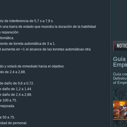
 de interferencia de 5,7 s a 7,9 s.
n una barra de estado que muestra la duración de la habilidad.
e reparación.
utomática.
ento de torreta automática de 3 a 1.
NOTI
 aumenta en +1 el alcance de las torretas automáticas otra
Guía 
Empir
rdo y volará de inmediato hacia el objetivo.
do de 2,4 a 2,88.
Guía com
Definiti
of Empir
e daño de 0,6 a 0,72.
 daño de 1,2 a 1,44.
 daño de 2,4 a 2,88.
e 100 a 75.
 mejorada.
e 50 a 75.
lidad de personal.