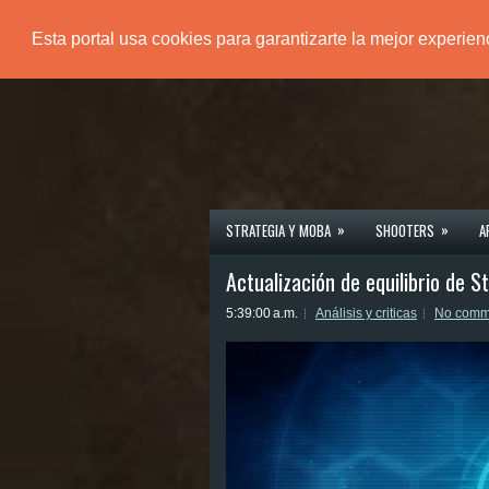
Esta portal usa cookies para garantizarte la mejor experie
PÁGINA PRINCIPAL
»
»
STRATEGIA Y MOBA
SHOOTERS
A
Actualización de equilibrio de S
5:39:00 a.m.
Análisis y criticas
No comm