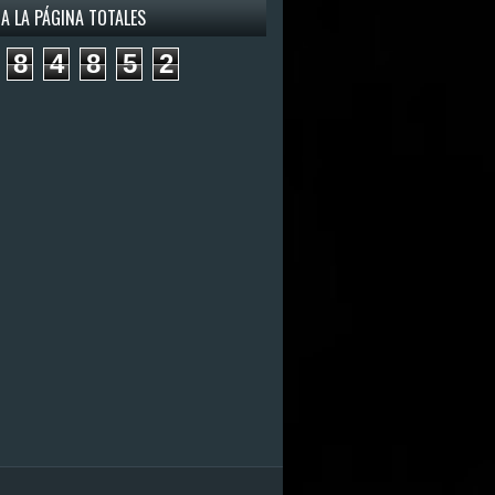
 A LA PÁGINA TOTALES
8
4
8
5
2