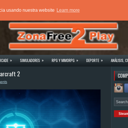
ncia usando nuestra website
Learn more
»
»
»
»
RCADE
SIMULADORES
RPG Y MMORPG
DEPORTE
ANÁLISIS, C
tarcraft 2
COMP
ents
Stea