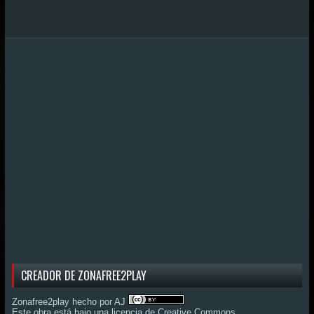
CREADOR DE ZONAFREE2PLAY
Zonafree2play hecho por AJ
Este obra está bajo una
licencia de Creative Commons