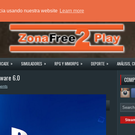
ncia usando nuestra website
Learn more
»
»
»
»
RCADE
SIMULADORES
RPG Y MMORPG
DEPORTE
ANÁLISIS, C
mware 6.0
COMP
ents
Stea