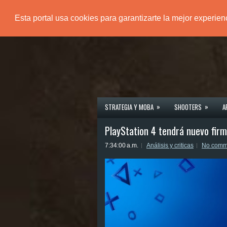
Esta portal usa cookies para garantizarte la mejor experie
PÁGINA PRINCIPAL
»
»
STRATEGIA Y MOBA
SHOOTERS
A
PlayStation 4 tendrá nuevo fir
7:34:00 a.m.
Análisis y criticas
No comm