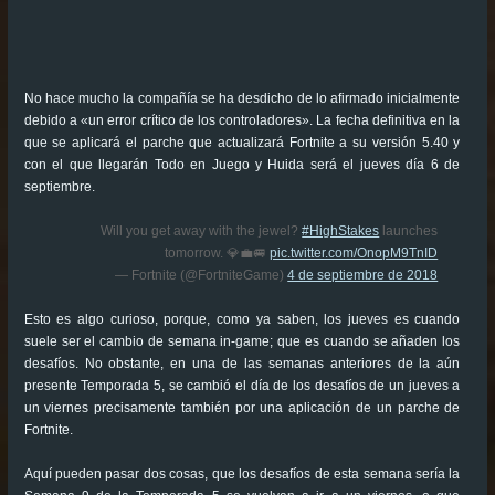
No hace mucho la compañía se ha desdicho de lo afirmado inicialmente
debido a «un error crítico de los controladores». La fecha definitiva en la
que se aplicará el parche que actualizará Fortnite a su versión 5.40 y
con el que llegarán Todo en Juego y Huida será el jueves día 6 de
septiembre.
Will you get away with the jewel?
#HighStakes
launches
tomorrow. 💎💼🚐
pic.twitter.com/OnopM9TnID
— Fortnite (@FortniteGame)
4 de septiembre de 2018
Esto es algo curioso, porque, como ya saben, los jueves es cuando
suele ser el cambio de semana in-game; que es cuando se añaden los
desafíos. No obstante, en una de las semanas anteriores de la aún
presente Temporada 5, se cambió el día de los desafíos de un jueves a
un viernes precisamente también por una aplicación de un parche de
Fortnite.
Aquí pueden pasar dos cosas, que los desafíos de esta semana sería la