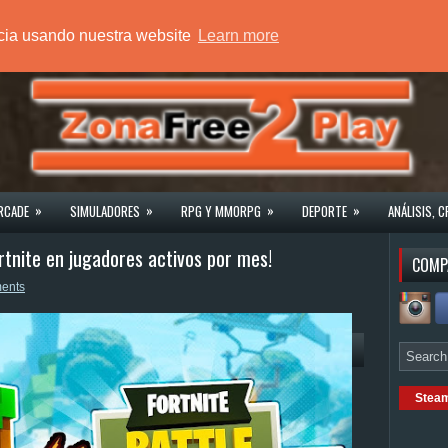
ncia usando nuestra website
Learn more
»
»
»
»
RCADE
SIMULADORES
RPG Y MMORPG
DEPORTE
ANÁLISIS, C
tnite en jugadores activos por mes!
COMP
ents
Stea