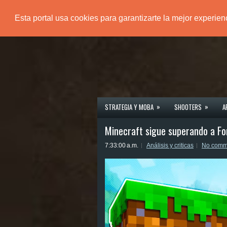
Esta portal usa cookies para garantizarte la mejor experie
PÁGINA PRINCIPAL
»
»
STRATEGIA Y MOBA
SHOOTERS
A
Minecraft sigue superando a For
7:33:00 a.m.
Análisis y criticas
No comm