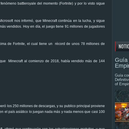
fenómeno battleroyale del momento (Fortnite) y por lo visto sigue
crosoft nos informó, que Minecraft continúa en la lucha, y sigue
ás vendidos. Hoy en día, el juego tiene 91 millones de jugadores
ma de Fortnite, el cual tiene un récord de unos 78 millones de
NOTI
Guía 
 que Minecraft al comienzo de 2018, había vendido más de 144
Empir
Guía com
Definiti
of Empir
eró los 250 millones de descargas, y su publico principal proviene
 en el país asiático lo juegan nada más y nada menos que casi 100
t, afirmó que continuarán con las actualizaciones gratuitas, y que