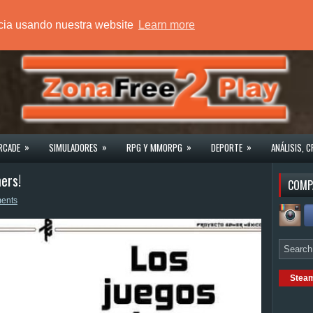
ncia usando nuestra website
Learn more
»
»
»
»
RCADE
SIMULADORES
RPG Y MMORPG
DEPORTE
ANÁLISIS, C
ers!
COMP
ents
Stea