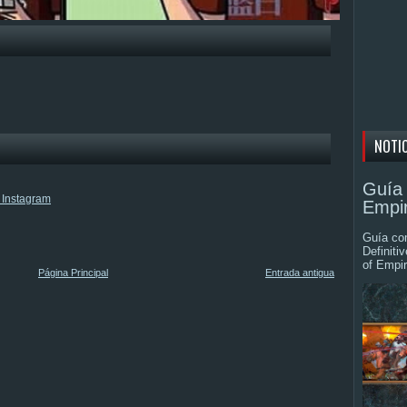
NOTI
Guía 
Empir
Guía com
Definiti
of Empir
Página Principal
Entrada antigua