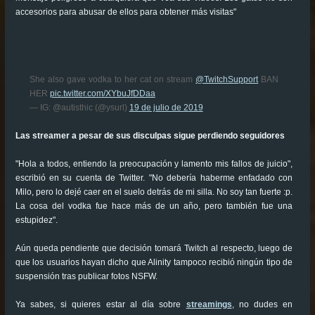
accesorios para abusar de ellos para obtener más visitas"
She also gave vodka to her cat on stream
@TwitchSupport
BAN
HER
pic.twitter.com/XYbuJfDDaa
— IG: @autisthic (@ysurl)
19 de julio de 2019
Las streamer a pesar de sus disculpas sigue perdiendo seguidores
"Hola a todos, entiendo la preocupación y lamento mis fallos de juicio",
escribió en su cuenta de Twitter. "No debería haberme enfadado con
Milo, pero lo dejé caer en el suelo detrás de mi silla. No soy tan fuerte :p.
La cosa del vodka fue hace más de un año, pero también fue una
estupidez".
Aún queda pendiente que decisión tomará Twitch al respecto, luego de
que los usuarios hayan dicho que Alinity tampoco recibió ningún tipo de
suspensión tras publicar fotos NSFW.
Ya sabes, si quieres estar al día sobre
streamings
, no dudes en