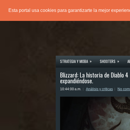
Esta portal usa cookies para garantizarte la mejor experie
PÁGINA PRINCIPAL
»
»
STRATEGIA Y MOBA
SHOOTERS
A
Blizzard: La historia de Diablo 4
expandiéndose.
10:44:00 a.m.
Análisis y criticas
No com