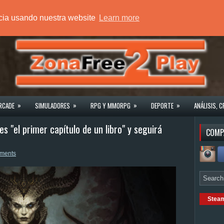
ncia usando nuestra website
Learn more
»
»
»
»
RCADE
SIMULADORES
RPG Y MMORPG
DEPORTE
ANÁLISIS, C
 es "el primer capítulo de un libro" y seguirá
COMP
ments
Stea