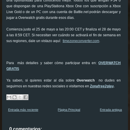
una oportunidad para conocerlos mejor. Todos los que tengan PS4 o
que dispongan de una PlayStationa Xbox One con suscripción a Xbox
Live Gold o de un PC con una cuenta de Battle.net podrán descargar y
jugar a Overwatch gratis durante esos días.
Comienza justo el 25 de mayo a las 20:00 CET y finaliza el 28 de mayo
a las 8:59 CET. Si necesitan ver cuándo se activará el fin de semana en
sus regiones, dale un vistazo aquí:
timezoneconverter.com
.
Para más detalles y saber cómo participar entra en:
OVERWATCH
GRATIS
Ya saben, si quieres estar al día sobre
Overwatch
no dudes en
seguirnos en nuestras redes sociales o visitarnos en
Zonafree2play
.
Entrada más reciente
Página Principal
Entrada antigua
0 comentarios: