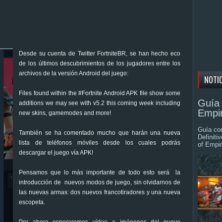
Desde su cuenta de Twitter FortniteBR, se han hecho eco
de los últimos descubrimientos de los jugadores entre los
archivos de la versión Android del juego:
NOTI
Files found within the #Fortnite Android APK file show some
Guía 
additions we may see with v5.2 this coming week including
Empir
new skins, gamemodes and more!
Guía com
También se ha comentado mucho que harán una nueva
Definiti
lista de teléfonos móviles desde los cuales podrás
of Empir
descargar el juego vía APK!
Pensamos que lo más importante de todo esto será la
introducción de nuevos modos de juego, sin olvidarnos de
las nuevas armas: dos nuevos francotiradores y una nueva
escopeta.
Por ahora esperaremos vídeo e imágenes del nuevo