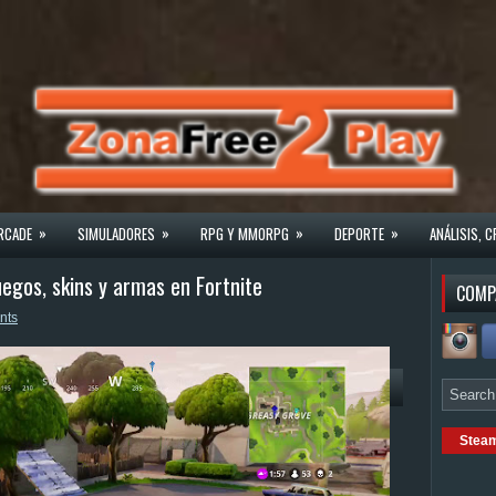
»
»
»
»
RCADE
SIMULADORES
RPG Y MMORPG
DEPORTE
ANÁLISIS, C
uegos, skins y armas en Fortnite
COMP
nts
Stea