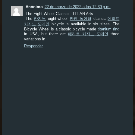
Anónimo
22 de marzo de 2022 a las 12:39 p.m.
The Eight-Wheel Classic - TITIAN Arts
The
카지노
eight-wheel
안전 놀이터
classic
메리트
카지노 도메인
bicycle is available in six sizes. The
Bicycle Wheel is a classic bicycle made
titanium ring
in USA, but there are
메리트 카지노 도메인
three
variations in
Responder