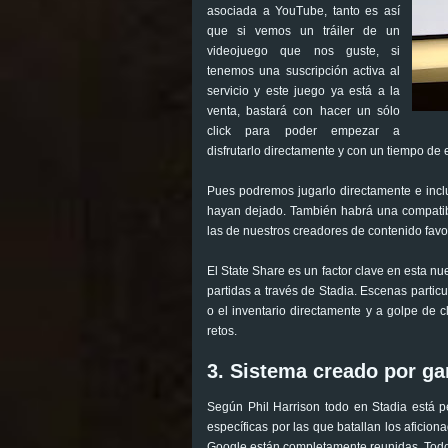
asociada a YouTube, tanto es así
que si vemos un tráiler de un
videojuego que nos guste, si
tenemos una suscripción activa al
servicio y este juego ya está a la
venta, bastará con hacer un sólo
click para poder empezar a
disfrutarlo directamente y con un tiempo d
Pues podremos jugarlo directamente e incl
hayan dejado. También habrá una compatibil
las de nuestros creadores de contenido favor
El State Share es un factor clave en esta n
partidas a través de Stadia. Escenas particu
o el inventario directamente y a golpe de c
retos.
3. Sistema creado por ga
Según Phil Harrison todo en Stadia está p
específicas por las que batallan los aficio
Google están completamente reunidas. Todo 