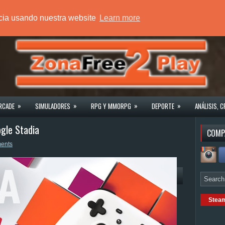
ncia usando nuestra website
Learn more
»
»
»
»
RCADE
SIMULADORES
RPG Y MMORPG
DEPORTE
ANÁLISIS, C
gle Stadia
COMP
ents
Stea