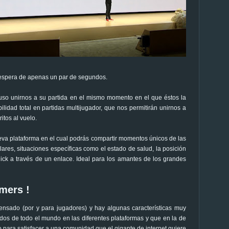
e espera de apenas un par de segundos.
uso unirnos a su partida en el mismo momento en el que éstos la
idad total en partidas multijugador, que nos permitirán unirnos a
itos al vuelo.
ueva plataforma en el cual podrás compartir momentos únicos de las
lares, situaciones específicas como el estado de salud, la posición
lick a través de un enlace. Ideal para los amantes de los grandes
mers !
ensado (por y para jugadores) y hay algunas características muy
nados de todo el mundo en las diferentes plataformas y que en la de
para satisfacer a una comunidad que el gigante de internet quiere