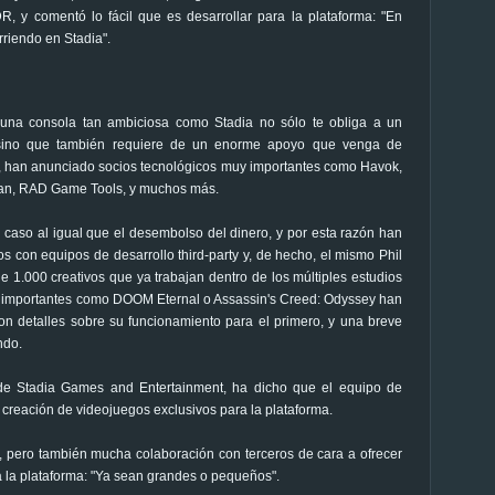
 y comentó lo fácil que es desarrollar para la plataforma: "En
riendo en Stadia".
 una consola tan ambiciosa como Stadia no sólo te obliga a un
sino que también requiere de un enorme apoyo que venga de
o, han anunciado socios tecnológicos muy importantes como Havok,
kan, RAD Game Tools, y muchos más.
 caso al igual que el desembolso del dinero, y por esta razón han
con equipos de desarrollo third-party y, de hecho, el mismo Phil
e 1.000 creativos que ya trabajan dentro de los múltiples estudios
an importantes como DOOM Eternal o Assassin's Creed: Odyssey han
on detalles sobre su funcionamiento para el primero, y una breve
ndo.
de Stadia Games and Entertainment, ha dicho que el equipo de
 creación de videojuegos exclusivos para la plataforma.
y, pero también mucha colaboración con terceros de cara a ofrecer
ra la plataforma: "Ya sean grandes o pequeños".