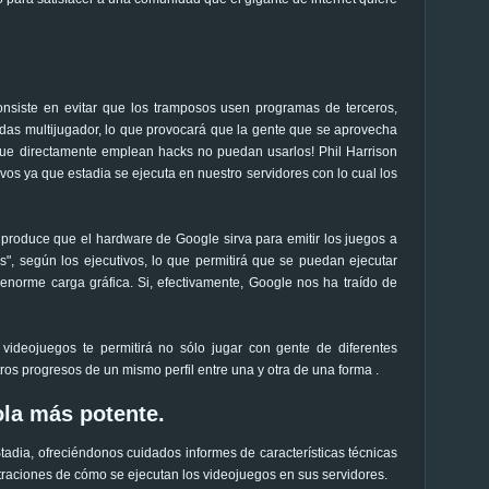
onsiste en evitar que los tramposos usen programas de terceros,
tidas multijugador, lo que provocará que la gente que se aprovecha
que directamente emplean hacks no puedan usarlos! Phil Harrison
ivos ya que estadia se ejecuta en nuestro servidores con lo cual los
produce que el hardware de Google sirva para emitir los juegos a
s", según los ejecutivos, lo que permitirá que se puedan ejecutar
 enorme carga gráfica. Si, efectivamente, Google nos ha traído de
videojuegos te permitirá no sólo jugar con gente de diferentes
ros progresos de un mismo perfil entre una y otra de una forma .
ola más potente.
adia, ofreciéndonos cuidados informes de características técnicas
raciones de cómo se ejecutan los videojuegos en sus servidores.