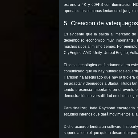
estreno a 4K y 60FPS con iluminación HDR,
apenas unas semanas teníamos el juego cor
5. Creación de videojuegos
Es evidente que la salida al mercado de
desembolso económico muy importante, 
muchos sitios al mismo tiempo. Por ejempl
CryEngine, AMD, Unity, Unreal Engine, Vul
El tema tecnológico es fundamental en este
comunicado que ya hay numerosos acuerdos 
Harrison ha asegurado que hay la friolera d
en adaptar videojuegos a Stadia. Títulos t
tenido presencia importante en el evento c
demostración de versatilidad en el del segu
Para finalizar, Jade Raymond encargada 
estudios internos que dará movimientos a la
Dicho acuerdo tendrá un software first-part
soporte a todo el que quiera desarrollar pa