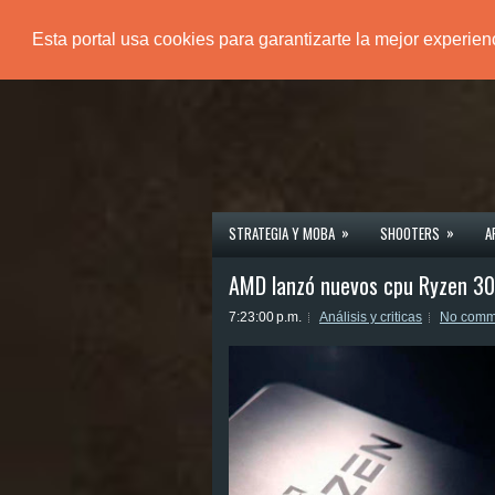
Esta portal usa cookies para garantizarte la mejor experie
PÁGINA PRINCIPAL
»
»
STRATEGIA Y MOBA
SHOOTERS
A
AMD lanzó nuevos cpu Ryzen 300
7:23:00 p.m.
Análisis y criticas
No comm