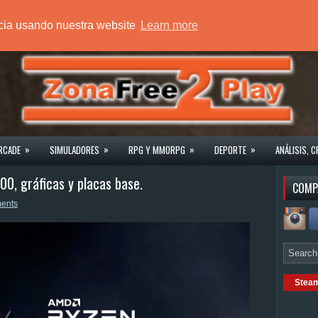
ncia usando nuestra website
Learn more
»
»
»
»
RCADE
SIMULADORES
RPG Y MMORPG
DEPORTE
ANÁLISIS, C
0, gráficas y placas base.
COMP
ents
Stea