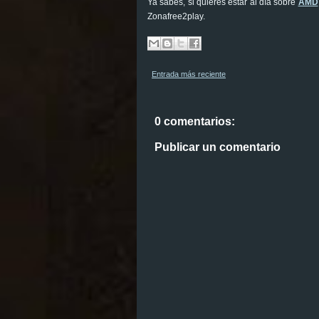
Ya sabes, si quieres estar al día sobre
AMD
Zonafree2play.
Entrada más reciente
0 comentarios:
Publicar un comentario