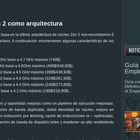
 2 como arquitectura
basa en la última arquitectura de núcleo Zen 2 nos encontramos 6
cleos. A continuación enumeramos algunas características de las
NOTI
5 GHz base a 4.7 GHz máximo (749$).
Guía 
 GHz base a 4.6GHz máximo (499$/548,90$).
Empir
GHz base a 4.5 GHz máximo (399$/438,90$).
GHz base a 4.4 GHz máximo (329$/361,90$).
Guía com
GHz base a 4.4 GHz máximo (249$/273,90$).
Definiti
z base a 4.2 GHz máximo (199$/218,90$).
of Empir
ibles y supondrán mejoras como un pipeline de ejecución mejorado,
 ancho de banda duplicado, doble densidad de núcleo, mejora en
 instrucción pre fetching, caché de instrucciones re – optimizado,
ncho de banda de dispatch/ retire y mantener un alto rendimiento