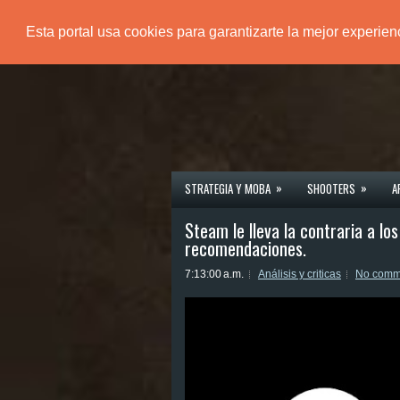
Esta portal usa cookies para garantizarte la mejor experie
PÁGINA PRINCIPAL
»
»
STRATEGIA Y MOBA
SHOOTERS
A
Steam le lleva la contraria a lo
recomendaciones.
7:13:00 a.m.
Análisis y criticas
No comm