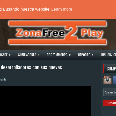
ncia usando nuestra website
Learn more
»
»
»
»
RCADE
SIMULADORES
RPG Y MMORPG
DEPORTE
ANÁLISIS, C
s desarrolladores con sus nuevas
COMP
ents
Stea