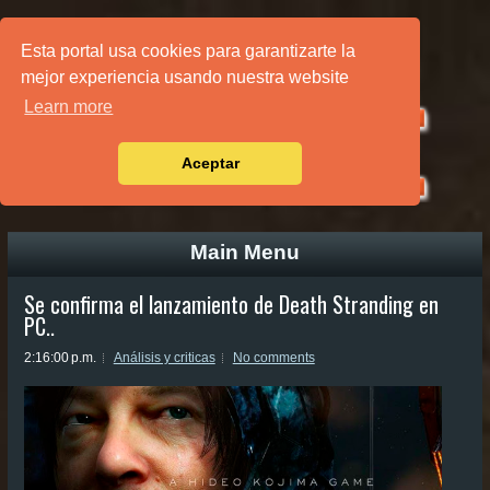
PÁGINA PRINCIPAL
Esta portal usa cookies para garantizarte la
mejor experiencia usando nuestra website
Learn more
Aceptar
Main Menu
Se confirma el lanzamiento de Death Stranding en
PC..
2:16:00 p.m.
Análisis y criticas
No comments