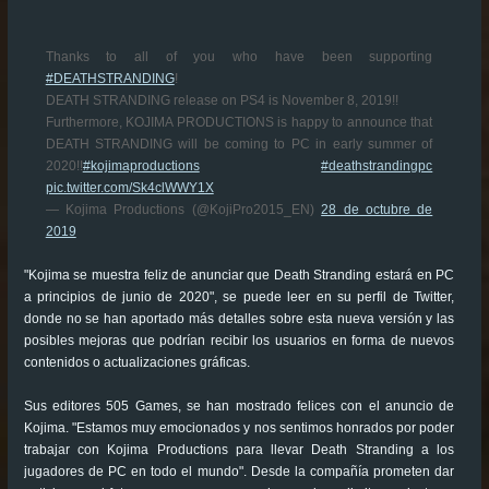
Thanks to all of you who have been supporting
#DEATHSTRANDING
!
DEATH STRANDING release on PS4 is November 8, 2019!!
Furthermore, KOJIMA PRODUCTIONS is happy to announce that
DEATH STRANDING will be coming to PC in early summer of
2020!!
#kojimaproductions
#deathstrandingpc
pic.twitter.com/Sk4clWWY1X
— Kojima Productions (@KojiPro2015_EN)
28 de octubre de
2019
"Kojima se muestra feliz de anunciar que Death Stranding estará en PC
a principios de junio de 2020", se puede leer en su perfil de Twitter,
donde no se han aportado más detalles sobre esta nueva versión y las
posibles mejoras que podrían recibir los usuarios en forma de nuevos
contenidos o actualizaciones gráficas.
Sus editores 505 Games, se han mostrado felices con el anuncio de
Kojima. "Estamos muy emocionados y nos sentimos honrados por poder
trabajar con Kojima Productions para llevar Death Stranding a los
jugadores de PC en todo el mundo". Desde la compañía prometen dar