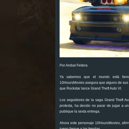
Por Anibal Feitera
Ya sabemos que el mundo está lleno 
10HoursMovies asegura que alguno de sus s
que Rockstar lance Grand Theft Auto VI.
Los seguidores de la saga Grand Theft A
protesta, ha decido no parar de jugar a un
publique la sexta entrega.
Ahora este personaje 10HoursMovies, afirm
juego llegue a las tiendas.