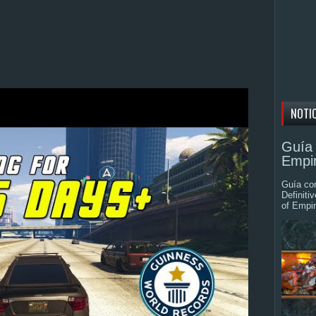
NOTI
Guía 
Empir
Guía com
Definiti
of Empir