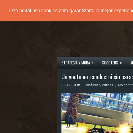
Esta portal usa cookies para garantizarte la mejor experie
PÁGINA PRINCIPAL
»
»
STRATEGIA Y MOBA
SHOOTERS
A
Un youtuber conducirá sin para
6:34:00 a.m.
Análisis y criticas
No comm