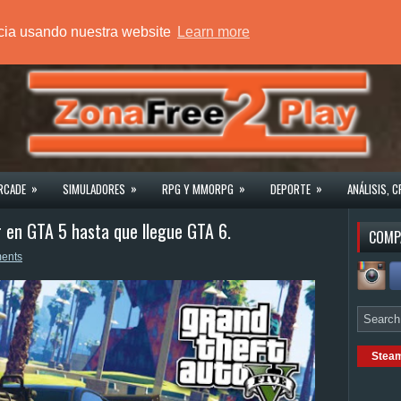
ncia usando nuestra website
Learn more
»
»
»
»
RCADE
SIMULADORES
RPG Y MMORPG
DEPORTE
ANÁLISIS, C
r en GTA 5 hasta que llegue GTA 6.
COMP
ents
Stea