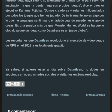
nuestro juego haya sido lo suficientemente grande como para servir de
inspiración, y que la gente haga sus propios juegos", dice el director
ejecutivo Kaname Fujioka. "Somos creadores y estamos influenciados
por todos los juegos que hemos jugado. Definitivamente, no es algo por
lo que me tenga que sentir mal o enfadado cuando suceden este tipo de
cosas. Es una prueba más de que Monster Hunter: World se ha vuelto
global, ya que un juego como Dauntless es un juego global".
Les recordamos que
Dauntless
revolucionó el mercado de videojuegos
de RPG en el 2018, y es totalmente gratuito.
Ya sabes, si quieres estar al día sobre
Dauntless
, no dudes en
seguirnos en nuestras redes sociales o visitarnos en Zonafree2play..
Entrada más reciente
Página Principal
Entrada antigua
0 comentarios: