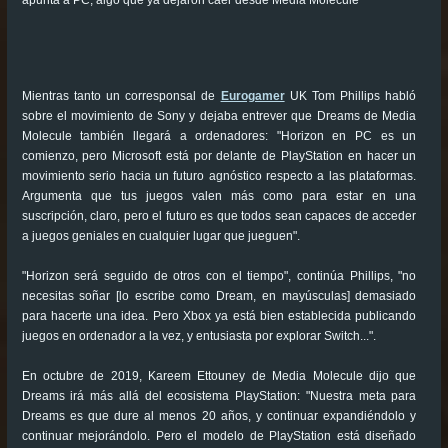
apunta a PC, algo que ya dejaron caer desde Media Molecule
Mientras tanto un corresponsal de
Eurogamer
UK Tom Phillips habló
sobre el movimiento de Sony y dejaba entrever que Dreams de Media
Molecule también llegará a ordenadores: "Horizon en PC es un
comienzo, pero Microsoft está por delante de PlayStation en hacer un
movimiento serio hacia un futuro agnóstico respecto a las plataformas.
Argumenta que tus juegos valen más como para estar en una
suscripción, claro, pero el futuro es que todos sean capaces de acceder
a juegos geniales en cualquier lugar que jueguen".
"Horizon será seguido de otros con el tiempo", continúa Phillips, "no
necesitas soñar [lo escribe como Dream, en mayúsculas] demasiado
para hacerte una idea. Pero Xbox ya está bien establecida publicando
juegos en ordenador a la vez, y entusiasta por explorar Switch...".
En octubre de 2019, Kareem Ettouney de Media Molecule dijo que
Dreams irá más allá del ecosistema PlayStation: "Nuestra meta para
Dreams es que dure al menos 20 años, y continuar expandiéndolo y
continuar mejorándolo. Pero el modelo de PlayStation está diseñado