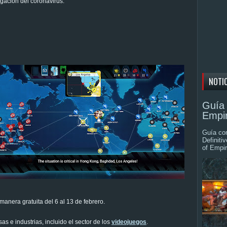
gación del coronavirus.
NOTI
Guía 
Empir
Guía com
Definiti
of Empir
manera gratuita del 6 al 13 de febrero.
s e industrias, incluido el sector de los
videojuegos
.