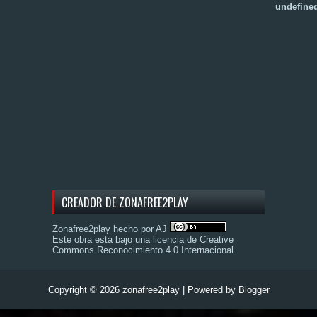
u
n
d
e
f
i
n
e
CREADOR DE ZONAFREE2PLAY
Zonafree2play hecho por AJ
Este obra está bajo una
licencia de Creative
Commons Reconocimiento 4.0 Internacional
.
Copyright ©
2026
zonafree2play
| Powered by
Blogger