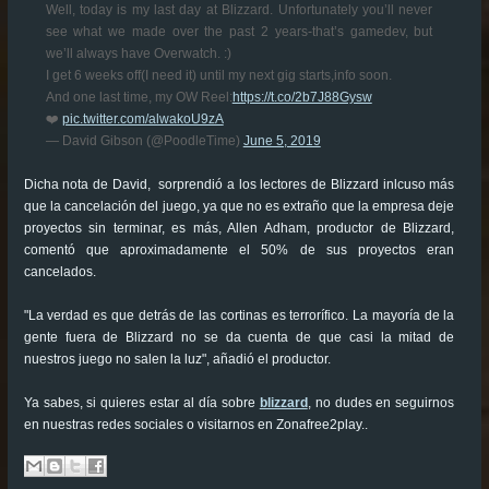
Well, today is my last day at Blizzard. Unfortunately you’ll never
see what we made over the past 2 years-that’s gamedev, but
we’ll always have Overwatch. :)
I get 6 weeks off(I need it) until my next gig starts,info soon.
And one last time, my OW Reel:
https://t.co/2b7J88Gysw
❤️
pic.twitter.com/alwakoU9zA
— David Gibson (@PoodleTime)
June 5, 2019
Dicha nota de David, sorprendió a los lectores de Blizzard inlcuso más
que la cancelación del juego, ya que no es extraño que la empresa deje
proyectos sin terminar, es más, Allen Adham, productor de Blizzard,
comentó que aproximadamente el 50% de sus proyectos eran
cancelados.
"La verdad es que detrás de las cortinas es terrorífico. La mayoría de la
gente fuera de Blizzard no se da cuenta de que casi la mitad de
nuestros juego no salen la luz", añadió el productor.
Ya sabes, si quieres estar al día sobre
blizzard
, no dudes en seguirnos
en nuestras redes sociales o visitarnos en Zonafree2play..