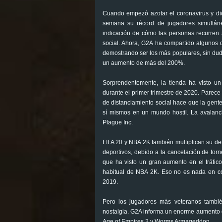
Cuando empezó azotar el coronavirus y dio
semana su récord de jugadores simultán
indicación de cómo las personas recurren 
social. Ahora, G2A ha compartido algunos d
demostrando ser los más populares, sin duda
un aumento de más del 200%.
Sorprendentemente, la tienda ha visto 
durante el primer trimestre de 2020. Parec
de distanciamiento social hace que la gent
sí mismos en un mundo hostil. La avalanch
Plague Inc.
FIFA 20 y NBA 2K también multiplican su 
deportivos, debido a la cancelación de torn
que ha visto un gran aumento en el tráfi
habitual de NBA 2K. Eso no es nada en c
2019.
Pero los jugadores más veteranos también
nostalgia. G2A informa un enorme aumento
Age of Empires 2 y Worms Armageddon.