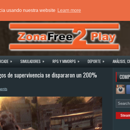
ncia usando nuestra website
Learn more
»
»
»
»
RCADE
SIMULADORES
RPG Y MMORPG
DEPORTE
ANÁLISIS, C
egos de supervivencia se dispararon un 200%
COMP
ents
Stea