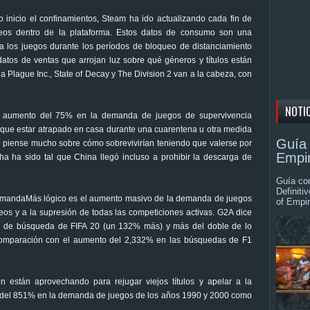
 inicio el confinamientos, Steam ha ido actualizando cada fin de
eos dentro de la plataforma. Estos datos de consumo son una
a los juegos durante los períodos de bloqueo de distanciamiento
atos de ventas que arrojan luz sobre qué géneros y títulos están
 Plague Inc., State of Decay y The Division 2 van a la cabeza, con
NOTI
un aumento del 75% en la demanda de juegos de supervivencia
e que estar atrapado en casa durante una cuarentena u otra medida
Guía 
e piense mucho sobre cómo sobrevivirían teniendo que valerse por
Empir
a ha sido tal que China llegó incluso a prohibir la descarga de
Guía com
Definiti
demandaMás lógico es el aumento masivo de la demanda de juegos
of Empir
eos y a la supresión de todas las competiciones activas. G2A dice
co de búsqueda de FIFA 20 (un 132% más) y más del doble de lo
omparación con el aumento del 2,332% en las búsquedas de F1
 están aprovechando para rejugar viejos títulos y apelar a la
 del 851% en la demanda de juegos de los años 1990 y 2000 como