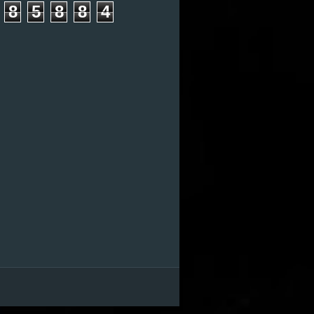
8
5
8
8
4