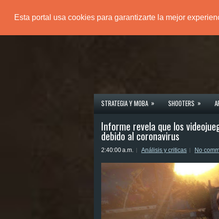
Esta portal usa cookies para garantizarte la mejor experie
PÁGINA PRINCIPAL
»
»
STRATEGIA Y MOBA
SHOOTERS
A
Informe revela que los videoju
debido al coronavirus
2:40:00 a.m.
Análisis y criticas
No comm