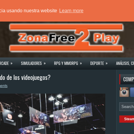
ncia usando nuestra website
Learn more
»
»
»
»
RCADE
SIMULADORES
RPG Y MMORPG
DEPORTE
ANÁLISIS, C
do de los videojuegos?
COMP
ents
Stea