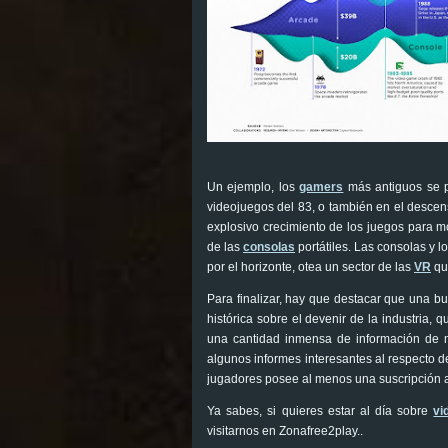
Un ejemplo, los
gamers
más antiguos se p
videojuegos del 83, o también en el descens
explosivo crecimiento de los juegos para mó
de las
consolas
portátiles. Las consolas y l
por el horizonte, otea un sector de las
VR
qu
Para finalizar, hay que destacar que una b
histórica sobre el devenir de la industria,
una cantidad inmensa de información de m
algunos informes interesantes al respecto 
jugadores posee al menos una suscripción act
Ya sabes, si quieres estar al día sobre
vi
visitarnos en Zonafree2play..