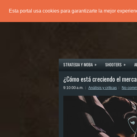
Esta portal usa cookies para garantizarte la mejor experie
PÁGINA PRINCIPAL
»
»
STRATEGIA Y MOBA
SHOOTERS
A
¿Cómo está creciendo el merca
9:10:00 a.m.
Análisis y criticas
No comm