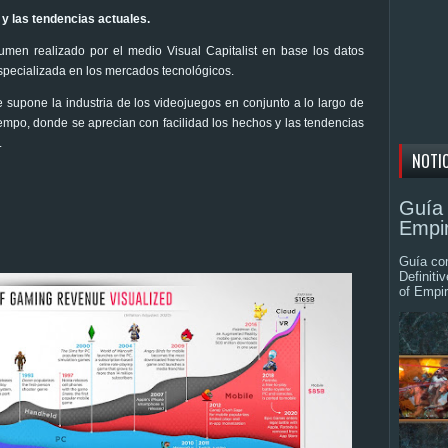
 y las tendencias actuales.
sumen realizado por el medio Visual Capitalist en base los datos
especializada en los mercados tecnológicos.
e supone la industria de los videojuegos en conjunto a lo largo de
tiempo, donde se aprecian con facilidad los hechos y las tendencias
.
NOTI
Guía 
Empir
Guía com
Definiti
of Empir