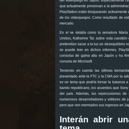
del videojuego en Japón, especialmente ce
que actualmente presionan a la administraci
PlayStation están bloqueando activamente 
de los videojuegos. Como resultado de esta
mercado.
En el se detalla como la senadora Maria
Unidos, Katherine Tai, sobre esta cuestión
pretendían sacar a la luz un desequilibrio 
se puede leer en dichos informes, PlayS
consolas de gama alta en Japón y ha firm
consola de Microsoft.
Teniendo en cuenta las últimas demanda
presentado ante la FTC y la CMA por la adqu
es un tema que podría tornar la balanza a
bando republicano, los acuerdos que Sony 
del país. Además, las repercusiones de e
numerosos desarrolladores y editores de 
pero que ven mermados sus ingresos en Ja
Interán abrir u
tema