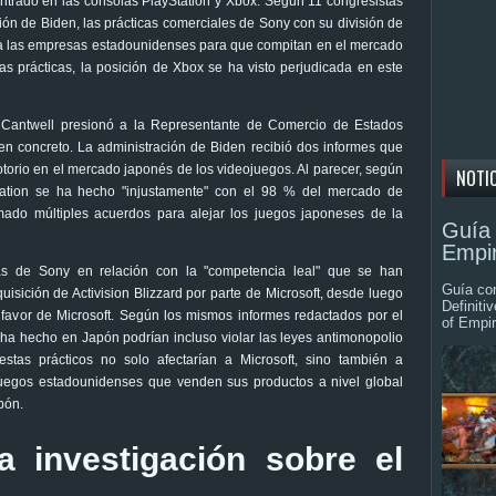
ntrado en las consolas PlayStation y Xbox. Según 11 congresistas
ón de Biden, las prácticas comerciales de Sony con su división de
a las empresas estadounidenses para que compitan en el mercado
s prácticas, la posición de Xbox se ha visto perjudicada en este
 Cantwell presionó a la Representante de Comercio de Estados
 en concreto. La administración de Biden recibió dos informes que
notorio en el mercado japonés de los videojuegos. Al parecer, según
NOTI
tation se ha hecho "injustamente" con el 98 % del mercado de
ado múltiples acuerdos para alejar los juegos japoneses de la
Guía 
Empir
s de Sony en relación con la "competencia leal" que se han
Guía com
isición de Activision Blizzard por parte de Microsoft, desde luego
Definiti
 favor de Microsoft. Según los mismos informes redactados por el
of Empir
ha hecho en Japón podrían incluso violar las leyes antimonopolio
stas prácticos no solo afectarían a Microsoft, sino también a
juegos estadounidenses que venden sus productos a nivel global
pón.
na investigación sobre el