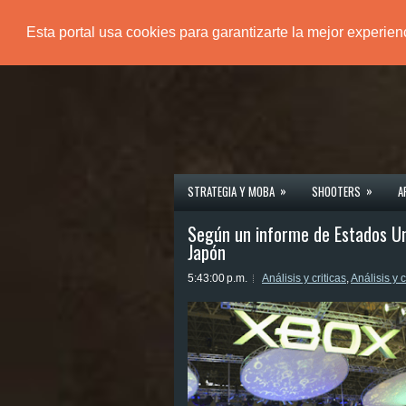
Esta portal usa cookies para garantizarte la mejor experie
PÁGINA PRINCIPAL
»
»
STRATEGIA Y MOBA
SHOOTERS
A
Según un informe de Estados Un
Japón
5:43:00 p.m.
Análisis y criticas
,
Análisis y c