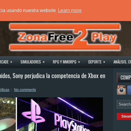
ncia usando nuestra website
Learn more
»
»
»
»
RCADE
SIMULADORES
RPG Y MMORPG
DEPORTE
ANÁLISIS, C
idos, Sony perjudica la competencia de Xbox en
COMP
ríticas
No comments
Stea