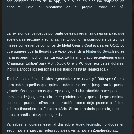
con compras dentro de la app, lo cual no es ninguna sorpresa en
absoluto. Pero lo importante es el propio listado en sí..
La revisión de los juegos por parte de estos organismos es un paso que
suele darse próximo a su lanzamiento, como ha ocurrido en los últimos
meses con estrenos como los de Metal Gear y Castlevania en GOG. Lo
que sugiere que la llegada de Apex Legends a
Nintendo Switch
no se
haría esperar mucho más. En esto, EA ha anunciado recientemente una
'Champion Edition' para PS4, Xbox One y PC que, por 39,99 dólares,
incluirá a todos los personajes del juego hasta la Temporada 7.
También contará con 7 skins legendarias exclusivas y 1.000 Apex Coins,
para todos aquellos que quieran adentrarse en el juego por la puerta
grande. Os recordamos que Apex Legends ha añadido hace poco las
opciones de juego cruzado entre plataformas, y que el juego continúa
con unas grandes cifras de interacción, como deja patente el último
informe financiero de Electronic Arts. Si no lo habéis probado, este es
nuestro análisis de Apex Legends.
Ya sabes, si quieres estar al día sobre
Apex legends
, no dudes en
seguirnos en nuestras redes sociales o visitarnos en Zonafree2play..