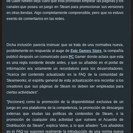
de Gabe Newell deja claro que está prohibido emplear las páginas y los
canales que posea un juego en Steam para promocionar sus versiones
en otras tiendas. Algo completamente comprensible, pero que no estuvo
exento de comentarios en las redes.
Dicha inclusión parecía insinuar que se trata de una normativa nueva,
posiblemente en respuesta al auge de
Epic Games Store
, la compañía
publicó después un comunicado para
PC
Gamer donde aclara que esta
es una regla existente desde antes, y que su añadido en el portal de
información era solamente un recordatorio para los desarrolladores.
"Acerca del contenido actualizado en la FAQ de la comunidad de
Steamworks, el espíritu general de esta actualización era recordar a los
creadores que sus páginas de Steam no deben ser empleadas para
ciertas actividades".
"[Acciones] como la promoción de la disponibilidad exclusiva de un
juego en una plataforma de la competencia, la promoción de descargas
externas que eludan las políticas de contenidos de Steam, o la
promoción de cualquier otra actividad que vulnere el Acuerdo de
Distribución de Steam", explica Valve, a lo que añaden: "Los añadidos
en el FAQ no suponen realmente la introducción de una norma nueva